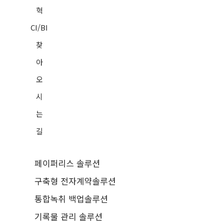
혁
CI/BI
찾
아
오
시
는
길
페이퍼리스 솔루션
구축형 전자계약솔루션
통합녹취 백업솔루션
기록물 관리 솔루션