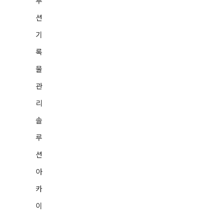
표준화된 API모듈(JAVA,
루
Dll) 제공
션
CAIntegrator 구성도
기
록
구축사례
물
컨텐츠아카이빙 시장을 선도
관
하는
리
제이씨원과 함께하세요.
솔
대법원
루
션
KDB생명
아
라이나생명
카
이
DGB생명