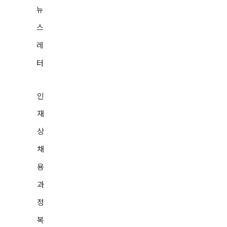
릭가산)
뉴
사업자등록번호 : 120-86-66862
스
TEL : 02-6953-4660
레
ⓒ JC1 Corporation. All rights reserved.
회사소개
터
기업개요
CEO인사말
인
연혁
재
CI/BI
찾아오시는 길
상
솔루션 소개
채
페이퍼리스 솔루션
용
구축형 전자계약솔루션
통합녹취 백업솔루션
과
기록물 관리 솔루션
정
아카이빙 솔루션
구축사례
복