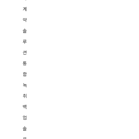
가능
계
아카이빙 스토리지에 들어 있
약
는 파일 정보 탐색기 제공
솔
스케쥴링 및 파일의 사이즈를
루
설정하는 GUI 제공
션
수행 로그 및 환경 설정 GUI
통
제공
합
수행 결과 조회 GUI 제공
녹
순수 JAVA로 구성되어 플랫
취
폼에 독립적이며 확장성이 용
백
이
업
Web을 통한 실시간 모니터
링 제공
솔