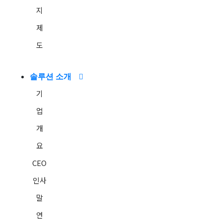
금융/병원/일반
지
공공기관
제
클라우드 서비스
고객지원
도
제품 카탈로그
도입 문의
솔루션 소개
인재채용
기
인재상
업
채용과정
복지제도
개
요
CEO
인사
말
연