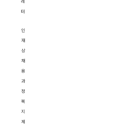
레
터
인
재
상
채
용
과
정
복
지
제