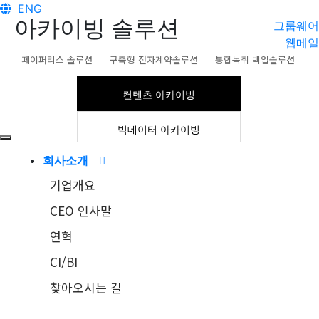
ENG
아카이빙 솔루션
그룹웨어
웹메일
페이퍼리스 솔루션
구축형 전자계약솔루션
통합녹취 백업솔루션
컨텐츠 아카이빙
빅데이터 아카이빙
회사소개
컨텐츠아카이빙솔루션
기업개요
대용량 컨텐츠 아카이빙
CEO 인사말
솔루션
연혁
CAIntegrator는 원본보존이 필요한 대용량 컨텐츠를
CI/BI
WORM 스토리지에서 효율적으로 관리하기 위한 최적의
찾아오시는 길
솔루션으로, 작은 파일을 대량으로 관리하는 환경에서 최
고의 성능을 발휘하며, 대규모 파일관리를 지원하는데 검