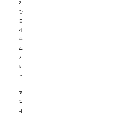
기
관
클
IBK 기업은행
라
우
관세청
스
행정안전부
서
비
통일부
스
특허청
고
서울특별시
객
지
대통령기록관