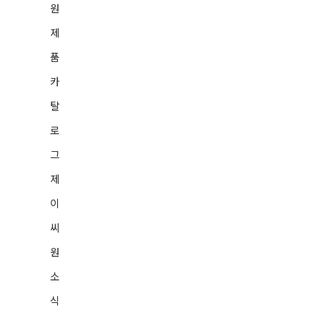
원
한국장학재단
제
품
국민건강보험
카
영업 및 제품문의 상담
탈
컨텐츠 아카이빙
을 문의해보
로
세요!
그
02-6953-4660
제
이
씨
원
소
(주)제이씨원 대표 : 신종호
식
서울특별시 금천구 디지털로 178, B동 917, 918호(가산동, 퍼블