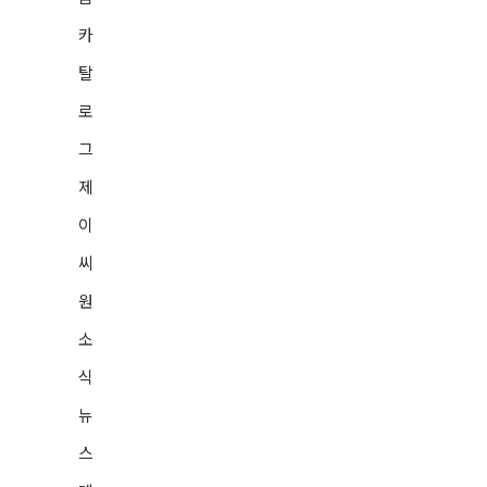
카
탈
로
그
제
이
씨
원
소
식
뉴
스