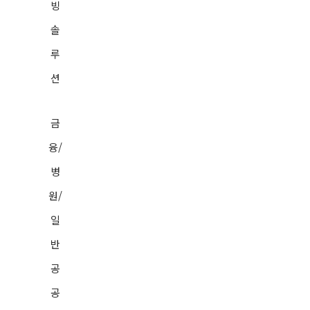
빙
솔
현대해상
루
롯데카드
션
AIA생명보험
금
삼성생명
융/
병
수협
원/
일
동부화재
반
국가기록원
공
공