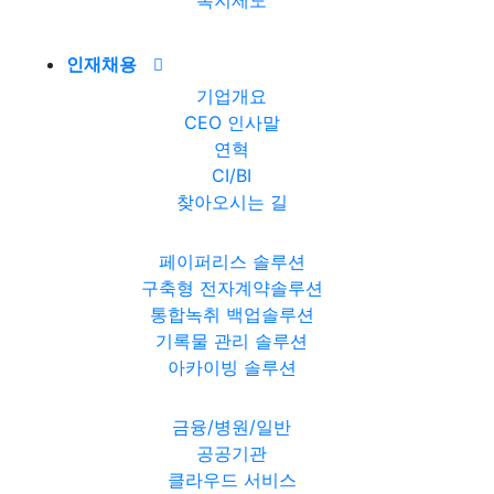
복지제도
인재채용
기업개요
CEO 인사말
연혁
CI/BI
찾아오시는 길
페이퍼리스 솔루션
구축형 전자계약솔루션
통합녹취 백업솔루션
기록물 관리 솔루션
아카이빙 솔루션
금융/병원/일반
공공기관
클라우드 서비스