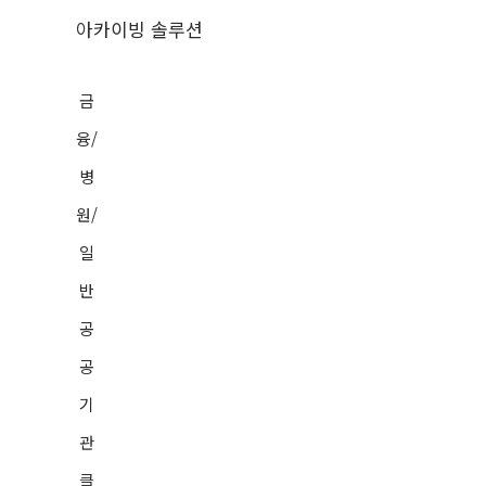
아카이빙 솔루션
금
융/
병
원/
일
반
공
공
기
관
클