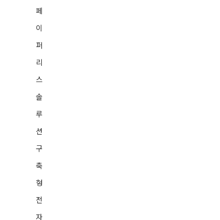
증된 솔루션 입니다.
페
아카이빙 속도를 최대화 하기 위한 멀티 Thread지원 과
이
컨테이너라이징 기능등 속도 및 성능을 최적화 하도록 설
계되어 있습니다.
퍼
CAIntegrator 개요
리
WORM 스토리지 아카이빙
스
연동을 통한 최적의 API
대용량 파일 관리의 특성에
솔
알맞게 최적의 파일로 저장
루
아카이빙 스토리지의 자료 백
션
업을 위한 자료 추출 기능 제
구
공
축
Application DB와 연동되는
형
Key를 별도 관리
전
DB 장애가 발생 할 경우 복구
자