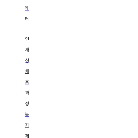
레
터
인
재
상
채
용
과
정
복
지
제