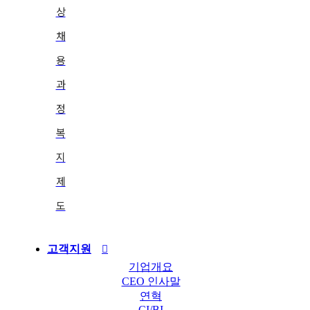
상
채
용
과
정
복
지
제
도
고객지원
기업개요
CEO 인사말
연혁
CI/BI