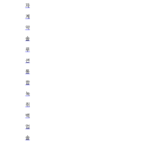
자
계
약
솔
루
션
통
합
녹
취
백
업
솔