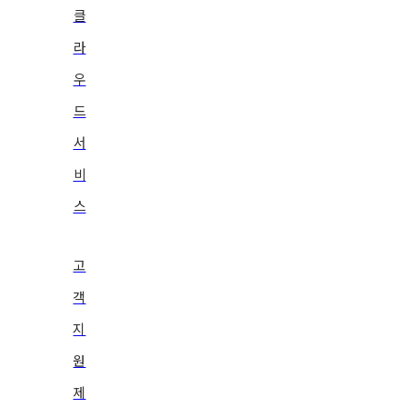
클
라
우
드
서
비
스
고
객
지
원
제