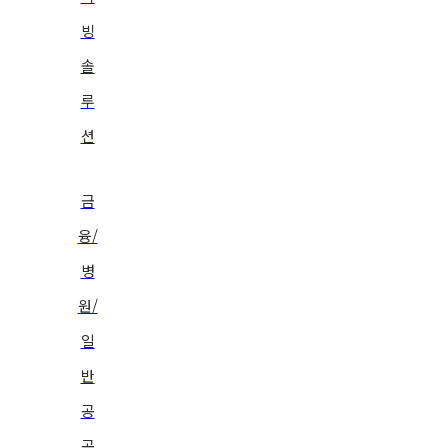
빙
솔
루
션
금
융/
병
원/
일
반
공
공