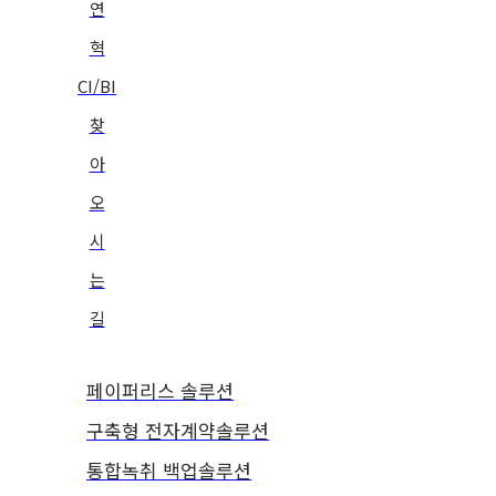
연
혁
CI/BI
찾
아
오
시
는
길
페이퍼리스 솔루션
구축형 전자계약솔루션
통합녹취 백업솔루션