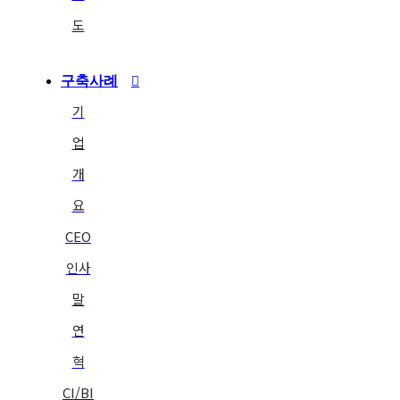
도
구축사례
기
업
개
요
CEO
인사
말
연
혁
CI/BI