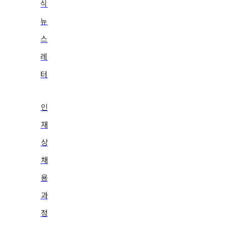
식
뉴
스
레
터
인
재
상
채
용
과
정