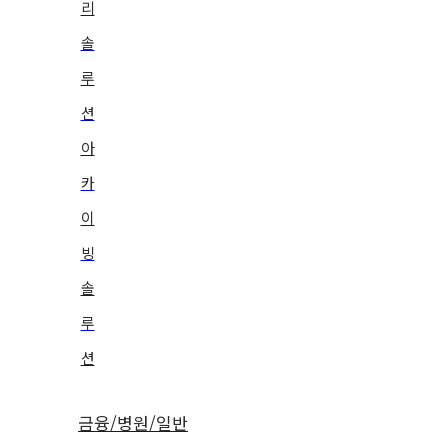
리
솔
루
션
아
카
이
빙
솔
루
션
금융/병원/일반