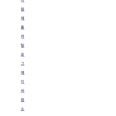
원
제
품
카
탈
로
그
제
이
씨
원
소