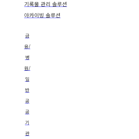
기록물 관리 솔루션
아카이빙 솔루션
금
융/
병
원/
일
반
공
공
기
관