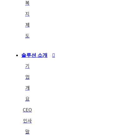
복
지
제
도
솔루션 소개
기
업
개
요
CEO
인사
말