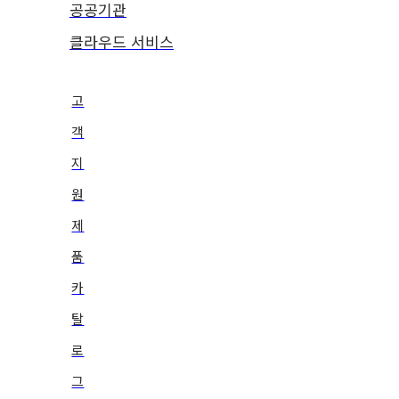
공공기관
클라우드 서비스
고
객
지
원
제
품
카
탈
로
그