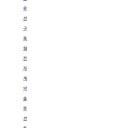
루
션
구
축
형
전
자
계
약
솔
루
션