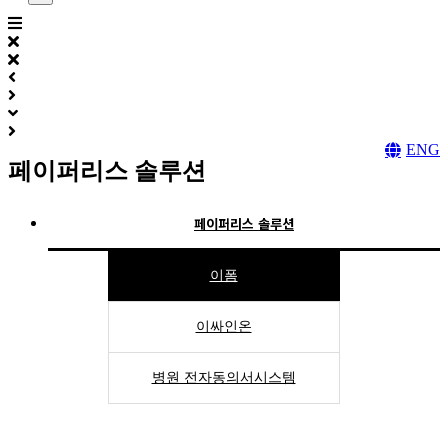
ENG
페이퍼리스 솔루션
페이퍼리스 솔루션
구축형 전자계약솔루션
이폼
통합녹취 백업솔루션
이싸인온
기록물관리 솔루션
병원 전자동의서시스템
아카이빙 솔루션