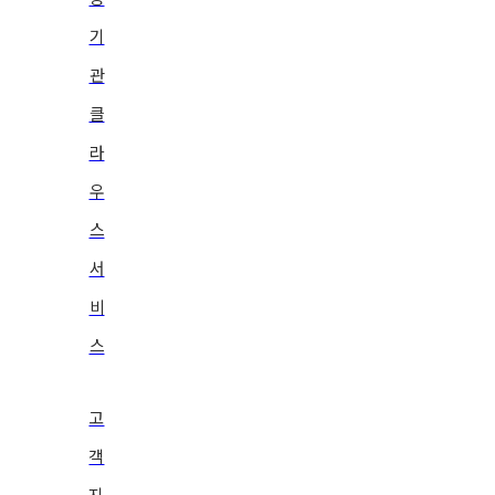
기
관
클
라
우
스
서
비
스
고
객
지