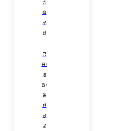
빙
솔
루
션
금
융/
병
원/
일
반
공
공