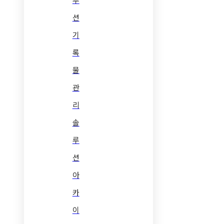
션
기
록
물
관
리
솔
루
션
아
카
이