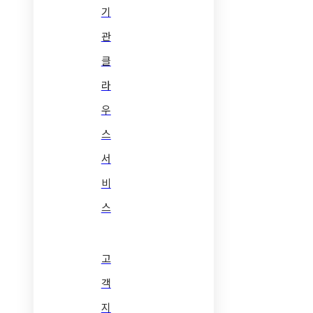
기
관
클
라
우
스
서
비
스
고
객
지