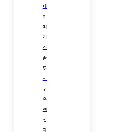
페
이
퍼
리
스
솔
루
션
구
축
형
전
자