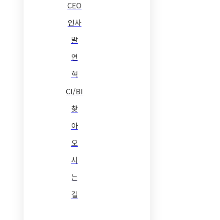
CEO
인사
말
연
혁
CI/BI
찾
아
오
시
는
길