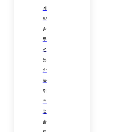
계
약
솔
루
션
통
합
녹
취
백
업
솔
루