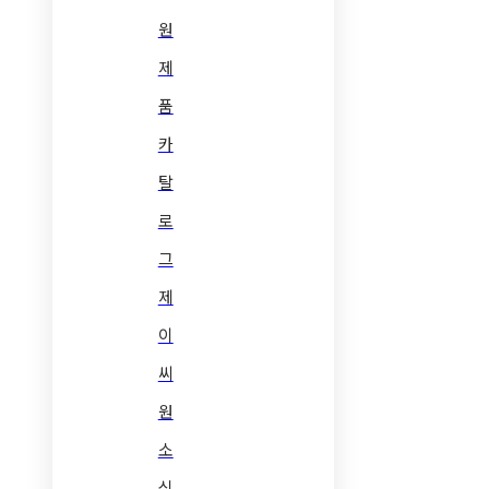
원
제
품
카
탈
로
그
제
이
씨
원
소
식